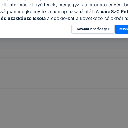
tt információt gyűjtenek, megjegyzik a látogató egyéni beá
sságban megkönnyítik a honlap használatát. A
Váci SzC Pet
és Szakképző Iskola
a cookie-kat a következő célokból ha
gyűjtése azzal kapcsolatban, hogyan használja Ön a honla
További lehetőségek
Mind
l, hogy a honlap melyik részeit látogatja, vagy használja l
atjuk, hogyan biztosítsunk Önnek még jobb felhasználói é
togatja oldalunkat, honlap fejlesztése. Hogyan ellenőrizhe
pcsolni a cookie-kat? Minden modern böngésző engedélyezi
ak a változtatását. A legtöbb böngésző alapértelmezettkén
an elfogadja a cookie-kat, de ezek általában megváltozta
igyelmét, hogy mivel a cookie-k célja honlapunk használha
nak megkönnyítése vagy lehetővé tétele, a cookie-k alkal
zása vagy törlése által előfordulhat, hogy felhasználóink
esek honlapunk funkcióinak teljes körű használatára, vagy
 eltérően fog működni böngészőjében.