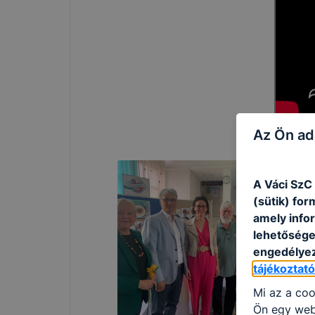
Az Ön ad
A Váci SzC
(sütik) fo
amely info
lehetősége 
engedélyez
tájékoztat
Mi az a coo
Ön egy web