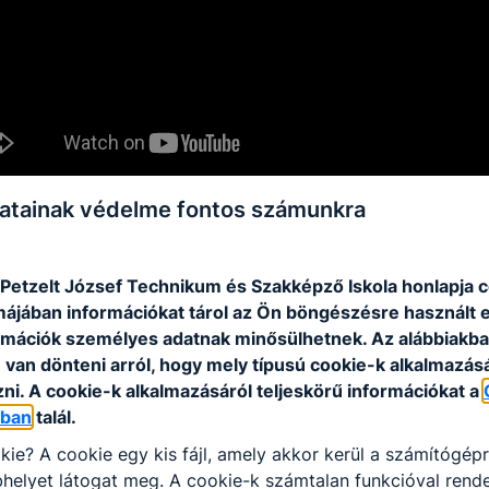
atainak védelme fontos számunkra
 Petzelt József Technikum és Szakképző Iskola honlapja 
rmájában információkat tárol az Ön böngészésre használt 
rmációk személyes adatnak minősülhetnek. Az alábbiakb
van dönteni arról, hogy mely típusú cookie-k alkalmazásá
ni. A cookie-k alkalmazásáról teljeskörű információkat a
óban
talál.
kie? A cookie egy kis fájl, amely akkor kerül a számítógép
helyet látogat meg. A cookie-k számtalan funkcióval rend