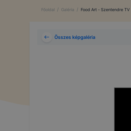
/
/
Főoldal
Galéria
Food Art - Szentendre TV
Összes képgaléria