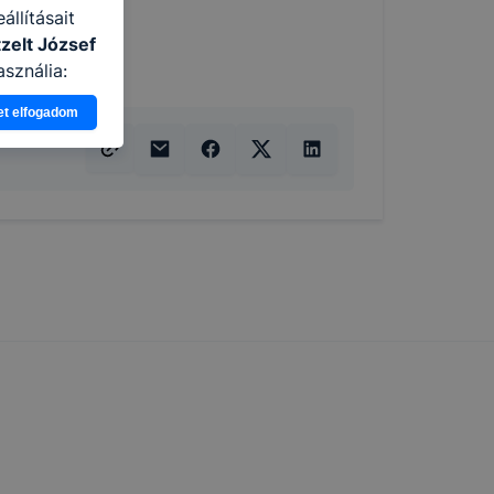
llításait
zelt József
sználja:
pot -annak
et elfogadom
eginkább,
lményt, ha
ti és hogyan
 a cookie-k
t
thatók.
tóságának és
mazásának
 nem
 a honlap a