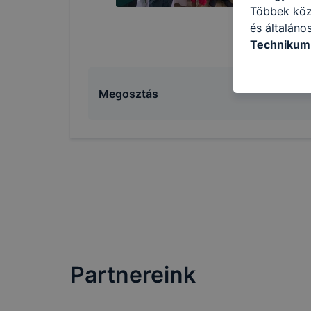
Többek közö
és általáno
Technikum 
információ 
felméréséve
Megosztás
így megtudh
ismét meglá
tudja kika
beállításán
automatikus
Felhívjuk f
folyamatai
megakadályo
lesznek kép
tervezettől
Partnereink