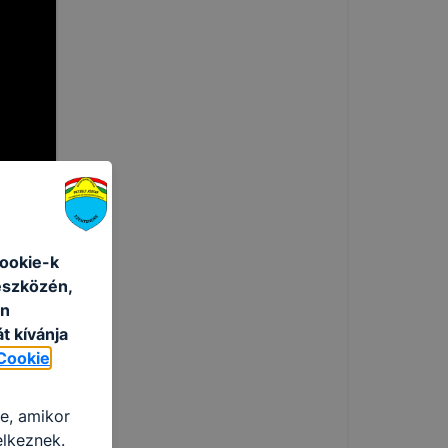
cookie-k
eszközén,
an
t kívánja
Cookie
re, amikor
elkeznek.