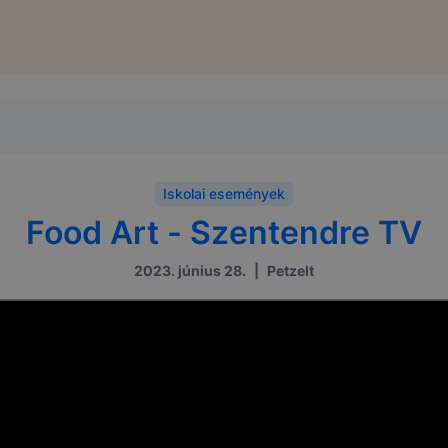
Iskolai események
Food Art - Szentendre TV
2023. június 28.
|
Petzelt