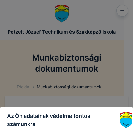
Petzelt József Technikum és Szakképző Iskola
Munkabiztonsági
dokumentumok
/
Főoldal
Munkabiztonsági dokumentumok
Munkabiztonsági dokumentumok
Az Ön adatainak védelme fontos
számunkra