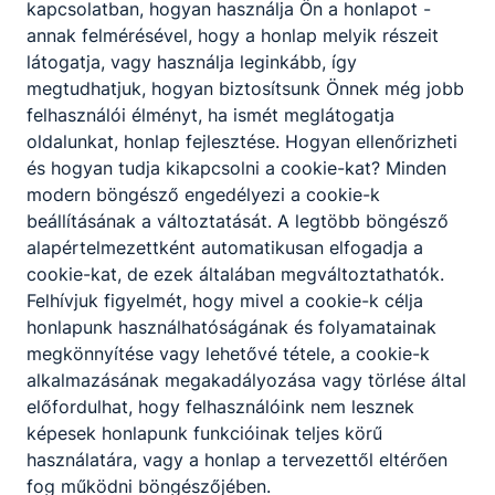
kapcsolatban, hogyan használja Ön a honlapot -
annak felmérésével, hogy a honlap melyik részeit
látogatja, vagy használja leginkább, így
megtudhatjuk, hogyan biztosítsunk Önnek még jobb
felhasználói élményt, ha ismét meglátogatja
oldalunkat, honlap fejlesztése. Hogyan ellenőrizheti
és hogyan tudja kikapcsolni a cookie-kat? Minden
modern böngésző engedélyezi a cookie-k
beállításának a változtatását. A legtöbb böngésző
alapértelmezettként automatikusan elfogadja a
cookie-kat, de ezek általában megváltoztathatók.
Felhívjuk figyelmét, hogy mivel a cookie-k célja
honlapunk használhatóságának és folyamatainak
megkönnyítése vagy lehetővé tétele, a cookie-k
alkalmazásának megakadályozása vagy törlése által
előfordulhat, hogy felhasználóink nem lesznek
képesek honlapunk funkcióinak teljes körű
használatára, vagy a honlap a tervezettől eltérően
fog működni böngészőjében.