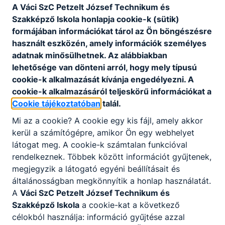
Tűzvédelmi szabályzat és munkahelyi
A Váci SzC Petzelt József Technikum és
kockázatelemzés
Szakképző Iskola honlapja cookie-k (sütik)
formájában információkat tárol az Ön böngészésre
használt eszközén, amely információk személyes
Csatolt fájlok
adatnak minősülhetnek. Az alábbiakban
lehetősége van dönteni arról, hogy mely típusú
Tűzvédelmi szabályzat
cookie-k alkalmazását kívánja engedélyezni. A
cookie-k alkalmazásáról teljeskörű információkat a
Letöltés
Cookie tájékoztatóban
talál.
Munkavédelmi szabályzat
Mi az a cookie? A cookie egy kis fájl, amely akkor
kerül a számítógépre, amikor Ön egy webhelyet
Letöltés
látogat meg. A cookie-k számtalan funkcióval
rendelkeznek. Többek között információt gyűjtenek,
megjegyzik a látogató egyéni beállításait és
általánosságban megkönnyítik a honlap használatát.
A
Váci SzC Petzelt József Technikum és
Szakképző Iskola
a cookie-kat a következő
célokból használja: információ gyűjtése azzal
Partnereink