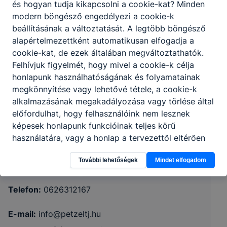
és hogyan tudja kikapcsolni a cookie-kat? Minden
modern böngésző engedélyezi a cookie-k
beállításának a változtatását. A legtöbb böngésző
alapértelmezettként automatikusan elfogadja a
cookie-kat, de ezek általában megváltoztathatók.
Felhívjuk figyelmét, hogy mivel a cookie-k célja
honlapunk használhatóságának és folyamatainak
megkönnyítése vagy lehetővé tétele, a cookie-k
Petzelt József Technikum és Szakképző
alkalmazásának megakadályozása vagy törlése által
előfordulhat, hogy felhasználóink nem lesznek
Iskola
képesek honlapunk funkcióinak teljes körű
használatára, vagy a honlap a tervezettől eltérően
2000 Szentendre, Római sánc köz 1.
fog működni böngészőjében.
További lehetőségek
Mindet elfogadom
CLASSROOM
KRÉTA
Telefon:
0626312167
E-mail:
info@petzeltj.hu