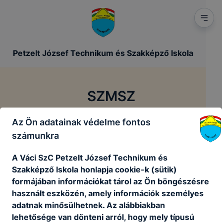
Petzelt József Technikum és Szakképző Iskola
SZMSZ
Az Ön adatainak védelme fontos
/
/
Főoldal
Szakmai dokumentumok
SZMSZ
számunkra
A Váci SzC Petzelt József Technikum és
Szervezeti és Működési Szabályzat
Szakképző Iskola honlapja cookie-k (sütik)
formájában információkat tárol az Ön böngészésre
használt eszközén, amely információk személyes
Iskolánk
SZMSZ itt
olvasható
adatnak minősülhetnek. Az alábbiakban
lehetősége van dönteni arról, hogy mely típusú