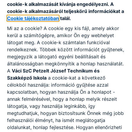
cookie-k alkalmazását kívánja engedélyezni. A
cookie-k alkalmazásáról teljeskörű információkat a
Cookie tájékoztatóban
talál.
Mi az a cookie? A cookie egy kis fájl, amely akkor
Partnereink
kerül a számítógépre, amikor Ön egy webhelyet
látogat meg. A cookie-k számtalan funkcióval
rendelkeznek. Többek között információt gyűjtenek,
megjegyzik a látogató egyéni beállításait és
általánosságban megkönnyítik a honlap használatát.
A
Váci SzC Petzelt József Technikum és
Szakképző Iskola
a cookie-kat a következő
célokból használja: információ gyűjtése azzal
kapcsolatban, hogyan használja Ön a honlapot -
annak felmérésével, hogy a honlap melyik részeit
látogatja, vagy használja leginkább, így
megtudhatjuk, hogyan biztosítsunk Önnek még jobb
felhasználói élményt, ha ismét meglátogatja
oldalunkat, honlap fejlesztése. Hogyan ellenőrizheti