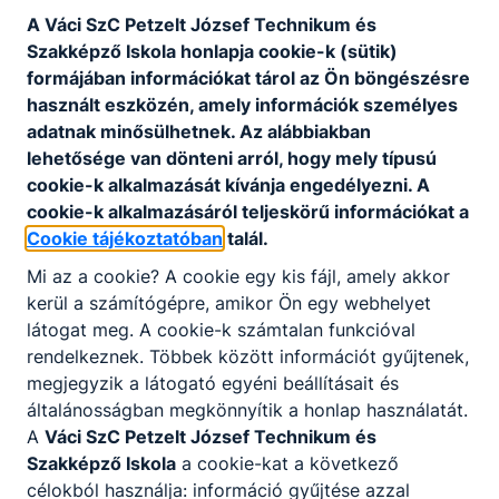
eseteinek kivizsgálására és
A Váci SzC Petzelt József Technikum és
kezelésére
Szakképző Iskola honlapja cookie-k (sütik)
formájában információkat tárol az Ön böngészésre
használt eszközén, amely információk személyes
Eljárásrend a tanulók bántalmazási
adatnak minősülhetnek. Az alábbiakban
eseteinek kivizsgálására és kezelésére
lehetősége van dönteni arról, hogy mely típusú
cookie-k alkalmazását kívánja engedélyezni. A
cookie-k alkalmazásáról teljeskörű információkat a
Csatolt fájlok
Cookie tájékoztatóban
talál.
Mi az a cookie? A cookie egy kis fájl, amely akkor
Eljárásrend
kerül a számítógépre, amikor Ön egy webhelyet
látogat meg. A cookie-k számtalan funkcióval
Letöltés
rendelkeznek. Többek között információt gyűjtenek,
megjegyzik a látogató egyéni beállításait és
általánosságban megkönnyítik a honlap használatát.
A
Váci SzC Petzelt József Technikum és
Szakképző Iskola
a cookie-kat a következő
célokból használja: információ gyűjtése azzal