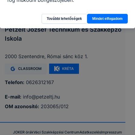
fog működni böngészőjében.
További lehetőségek
Mindet elfogadom
Petzelt József Technikum és Szakképző
Iskola
2000 Szentendre, Római sánc köz 1.
CLASSROOM
KRÉTA
Telefon:
0626312167
E-mail:
info@petzeltj.hu
OM azonosító:
203065/012
JOKER órák
Váci Szakképzési Centrum
Adatkezelés
Impresszum