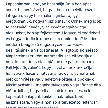
Partnereink
kapcsolatban, hogyan használja Ön a honlapot -
annak felmérésével, hogy a honlap melyik részeit
látogatja, vagy használja leginkább, így
megtudhatjuk, hogyan biztosítsunk Önnek még jobb
felhasználói élményt, ha ismét meglátogatja
oldalunkat, honlap fejlesztése. Hogyan ellenőrizheti
és hogyan tudja kikapcsolni a cookie-kat? Minden
modern böngésző engedélyezi a cookie-k
beállításának a változtatását. A legtöbb böngésző
alapértelmezettként automatikusan elfogadja a
cookie-kat, de ezek általában megváltoztathatók.
Felhívjuk figyelmét, hogy mivel a cookie-k célja
honlapunk használhatóságának és folyamatainak
megkönnyítése vagy lehetővé tétele, a cookie-k
alkalmazásának megakadályozása vagy törlése által
előfordulhat, hogy felhasználóink nem lesznek
képesek honlapunk funkcióinak teljes körű
használatára, vagy a honlap a tervezettől eltérően