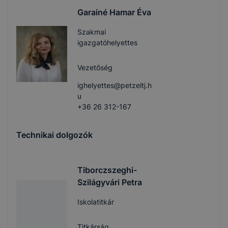
Garainé Hamar Éva
Szakmai
igazgatóhelyettes
Vezetőség
ighelyettes@petzeltj.h
u
+36 26 312-167
Technikai dolgozók
Tiborczszeghi-
Szilágyvári Petra
Iskolatitkár
Titkárság