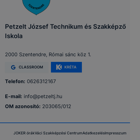
Petzelt József Technikum és Szakképző
Iskola
2000 Szentendre, Római sánc köz 1.
CLASSROOM
KRÉTA
Telefon:
0626312167
E-mail:
info@petzeltj.hu
OM azonosító:
203065/012
JOKER órák
Váci Szakképzési Centrum
Adatkezelés
Impresszum