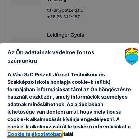
titkar@petzeltj.hu
+36 26 312-167
Leidinger Gyula
Rendszergazda
Az Ön adatainak védelme fontos
számunkra
Informatika
rgazda@petzeltj.hu
A Váci SzC Petzelt József Technikum és
-
Szakképző Iskola honlapja cookie-k (sütik)
formájában információkat tárol az Ön böngészésre
használt eszközén, amely információk személyes
Széplaki Roland
adatnak minősülhetnek. Az alábbiakban
Karbantartó
lehetősége van dönteni arról, hogy mely típusú
cookie-k alkalmazását kívánja engedélyezni. A
Karbantartás
cookie-k alkalmazásáról teljeskörű információkat a
Cookie tájékoztatóban
talál.
info@petzeltj.hu