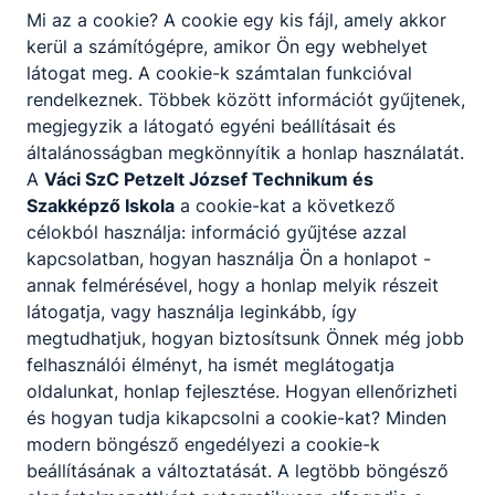
+36 26 312-167
Mi az a cookie? A cookie egy kis fájl, amely akkor
kerül a számítógépre, amikor Ön egy webhelyet
látogat meg. A cookie-k számtalan funkcióval
Barna Sándor
rendelkeznek. Többek között információt gyűjtenek,
Fűtő
megjegyzik a látogató egyéni beállításait és
általánosságban megkönnyítik a honlap használatát.
Karbantartás
A
Váci SzC Petzelt József Technikum és
Szakképző Iskola
a cookie-kat a következő
info@petzeltj.hu
célokból használja: információ gyűjtése azzal
+36 26 312-167
kapcsolatban, hogyan használja Ön a honlapot -
annak felmérésével, hogy a honlap melyik részeit
Vargáné Huber
látogatja, vagy használja leginkább, így
Kitti
megtudhatjuk, hogyan biztosítsunk Önnek még jobb
felhasználói élményt, ha ismét meglátogatja
Gazdasági ügyintéző
oldalunkat, honlap fejlesztése. Hogyan ellenőrizheti
és hogyan tudja kikapcsolni a cookie-kat? Minden
Gazdasági
modern böngésző engedélyezi a cookie-k
gazdasagi@petzeltj.h
beállításának a változtatását. A legtöbb böngésző
u