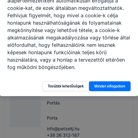
alapértelmezettként automatikusan elfogadja a
+36 26 312-177
cookie-kat, de ezek általában megváltoztathatók.
Felhívjuk figyelmét, hogy mivel a cookie-k célja
Bereczné Győri
honlapunk használhatóságának és folyamatainak
Tímea
megkönnyítése vagy lehetővé tétele, a cookie-k
alkalmazásának megakadályozása vagy törlése által
Gazdaasszony
előfordulhat, hogy felhasználóink nem lesznek
képesek honlapunk funkcióinak teljes körű
Konyha
használatára, vagy a honlap a tervezettől eltérően
info@petzeltj.hu
fog működni böngészőjében.
+36 26 312-167
További lehetőségek
Mindet elfogadom
Eckensberger Zsolt
Portás
Porta
info@petzeltj.hu
+36 26 312-167