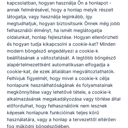
kapcsolatban, hogyan használja Ön a honlapot -
annak felmérésével, hogy a honlap melyik részeit
Iskolánk szakmai informatikai tantárgy
látogatja, vagy használja leginkább, így
oktatására keres kollégát azonnali belépéssel.
megtudhatjuk, hogyan biztosítsunk Önnek még jobb
Óraadók, részmunkaidős munkavállalók is
felhasználói élményt, ha ismét meglátogatja
jelentkezhetnek. Bérezés megegyezés szerint.
oldalunkat, honlap fejlesztése. Hogyan ellenőrizheti
Részletek, jelentkezés
és hogyan tudja kikapcsolni a cookie-kat? Minden
modern böngésző engedélyezi a cookie-k
Jelentkezési határidő
Munkaviszony jellege
beállításának a változtatását. A legtöbb böngésző
alapértelmezettként automatikusan elfogadja a
2026-08-31
Teljes munkaidő
cookie-kat, de ezek általában megváltoztathatók.
Munkavégzés helye
Felhívjuk figyelmét, hogy mivel a cookie-k célja
Szentendre
honlapunk használhatóságának és folyamatainak
megkönnyítése vagy lehetővé tétele, a cookie-k
alkalmazásának megakadályozása vagy törlése által
előfordulhat, hogy felhasználóink nem lesznek
képesek honlapunk funkcióinak teljes körű
használatára, vagy a honlap a tervezettől eltérően
fog működni böngészőjében.