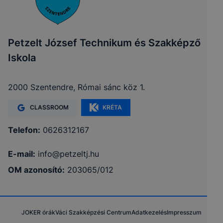
Petzelt József Technikum és Szakképző
Iskola
2000 Szentendre, Római sánc köz 1.
CLASSROOM
KRÉTA
Telefon:
0626312167
E-mail:
info@petzeltj.hu
OM azonosító:
203065/012
JOKER órák
Váci Szakképzési Centrum
Adatkezelés
Impresszum