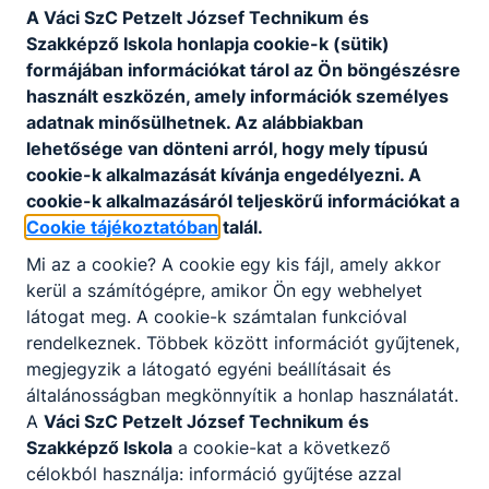
A Váci SzC Petzelt József Technikum és
Szakképző Iskola honlapja cookie-k (sütik)
Matematika tanár
formájában információkat tárol az Ön böngészésre
Azonnali kezdéssel várunk Matematika tanárt
használt eszközén, amely információk személyes
iskolánkba.
adatnak minősülhetnek. Az alábbiakban
lehetősége van dönteni arról, hogy mely típusú
cookie-k alkalmazását kívánja engedélyezni. A
Részletek, jelentkezés
cookie-k alkalmazásáról teljeskörű információkat a
Cookie tájékoztatóban
talál.
Jelentkezési határidő
Mi az a cookie? A cookie egy kis fájl, amely akkor
2026-08-31
kerül a számítógépre, amikor Ön egy webhelyet
Munkaviszony jellege
látogat meg. A cookie-k számtalan funkcióval
Teljes munkaidő vagy óraadó
rendelkeznek. Többek között információt gyűjtenek,
megjegyzik a látogató egyéni beállításait és
Munkavégzés helye
általánosságban megkönnyítik a honlap használatát.
Szentendre
A
Váci SzC Petzelt József Technikum és
Szakképző Iskola
a cookie-kat a következő
célokból használja: információ gyűjtése azzal
Szakmai informatika tanár