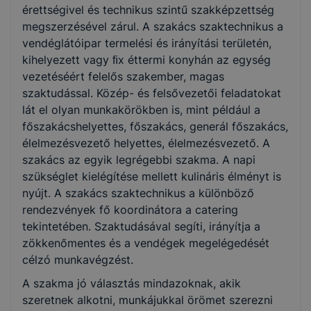
érettségivel és technikus szintű szakképzettség
megszerzésével zárul. A szakács szaktechnikus a
KKK/PTT
vendéglátóipar termelési és irányítási területén,
KKK letöltése (pdf)
kihelyezett vagy ﬁx éttermi konyhán az egység
PTT letöltése (pdf)
vezetéséért felelős szakember, magas
szaktudással. Közép- és felsővezetői feladatokat
lát el olyan munkakörökben is, mint például a
Okleveles technikusképzés
főszakácshelyettes, főszakács, generál főszakács,
Nem
élelmezésvezető helyettes, élelmezésvezető. A
szakács az egyik legrégebbi szakma. A napi
szükséglet kielégítése mellett kulináris élményt is
nyújt. A szakács szaktechnikus a különböző
rendezvények fő koordinátora a catering
tekintetében. Szaktudásával segíti, irányítja a
zökkenőmentes és a vendégek megelégedését
célzó munkavégzést.
A szakma jó választás mindazoknak, akik
szeretnek alkotni, munkájukkal örömet szerezni