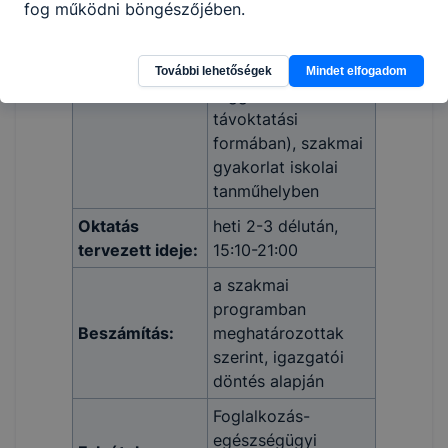
fog működni böngészőjében.
intézményben, (az
iskola szakmai
programjától
További lehetőségek
Mindet elfogadom
Oktatás:
függően részben
távoktatási
formában), szakmai
gyakorlat iskolai
tanműhelyben
Oktatás
heti 2-3 délután,
tervezett ideje:
15:10-21:00
a szakmai
programban
Beszámítás:
meghatározottak
szerint, igazgatói
döntés alapján
Foglalkozás-
egészségügyi