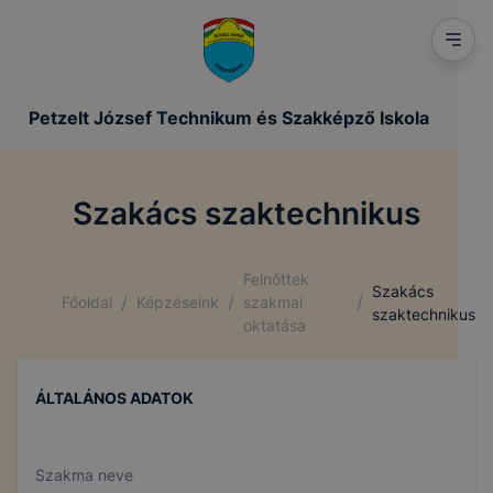
Petzelt József Technikum és Szakképző Iskola
Szakács szaktechnikus
Felnőttek
Szakács
/
/
/
Főoldal
Képzéseink
szakmai
szaktechnikus
oktatása
ÁLTALÁNOS ADATOK
Szakma neve