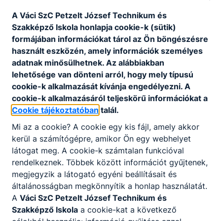
vezető szakács helyettes pozícióban
végrehajtja, illetve végrehajtatja a
A Váci SzC Petzelt József Technikum és
meghatározott feladatokat;
Szakképző Iskola honlapja cookie-k (sütik)
vezetőszakács pozícióban végrehajtatja
formájában információkat tárol az Ön böngészésre
az általa meghatározott feladatokat és
használt eszközén, amely információk személyes
ellenőrzi is azokat;
adatnak minősülhetnek. Az alábbiakban
előkészítő, elkészítő és befejező
lehetősége van dönteni arról, hogy mely típusú
műveleteket felügyel, szükség esetén
cookie-k alkalmazását kívánja engedélyezni. A
korrigáltat;
cookie-k alkalmazásáról teljeskörű információkat a
árut rendel, árut vesz át, árut raktároz
Cookie tájékoztatóban
talál.
szakosítva, áruátvételt végez vagy
Mi az a cookie? A cookie egy kis fájl, amely akkor
ellenőriz, szakosított áruraktározást
kerül a számítógépre, amikor Ön egy webhelyet
ellenőriz;
látogat meg. A cookie-k számtalan funkcióval
betartja és betartatja a HACCP
rendelkeznek. Többek között információt gyűjtenek,
szabályzatot;
megjegyzik a látogató egyéni beállításait és
irányítja és összehangolja a
általánosságban megkönnyítik a honlap használatát.
segédszemélyzet munkáját;
A
Váci SzC Petzelt József Technikum és
megérti és felhasználja a technológiai
Szakképző Iskola
a cookie-kat a következő
műveletek idegennyelvű leírásait.