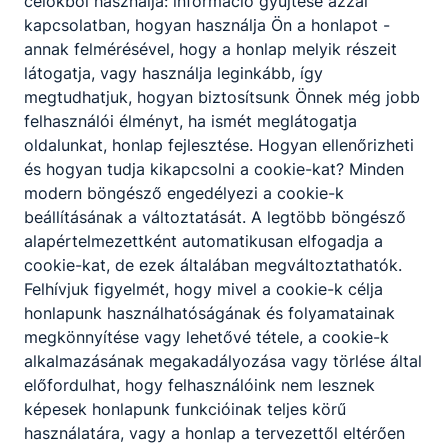
célokból használja: információ gyűjtése azzal
kapcsolatban, hogyan használja Ön a honlapot -
annak felmérésével, hogy a honlap melyik részeit
ISKOLASPECIFIKUS INFORMÁCIÓK A KÉPZÉSHEZ
látogatja, vagy használja leginkább, így
megtudhatjuk, hogyan biztosítsunk Önnek még jobb
Érettségi, szakmára
Bemeneti
felhasználói élményt, ha ismét meglátogatja
épülő szakács
feltétel:
oldalunkat, honlap fejlesztése. Hogyan ellenőrizheti
végzettség
és hogyan tudja kikapcsolni a cookie-kat? Minden
Képzési idő:
1 tanítási év
modern böngésző engedélyezi a cookie-k
beállításának a változtatását. A legtöbb böngésző
Váci SzC Petzelt
Iskola, ahol
alapértelmezettként automatikusan elfogadja a
József Technikum
indul a képzés:
cookie-kat, de ezek általában megváltoztathatók.
és Szakképző Iskola
Felhívjuk figyelmét, hogy mivel a cookie-k célja
Képzés
honlapunk használhatóságának és folyamatainak
2026 szeptember
indulása:
megkönnyítése vagy lehetővé tétele, a cookie-k
alkalmazásának megakadályozása vagy törlése által
államilag
Finanszírozási
előfordulhat, hogy felhasználóink nem lesznek
támogatott,
forma
képesek honlapunk funkcióinak teljes körű
ingyenes
használatára, vagy a honlap a tervezettől eltérően
elméleti képzés az