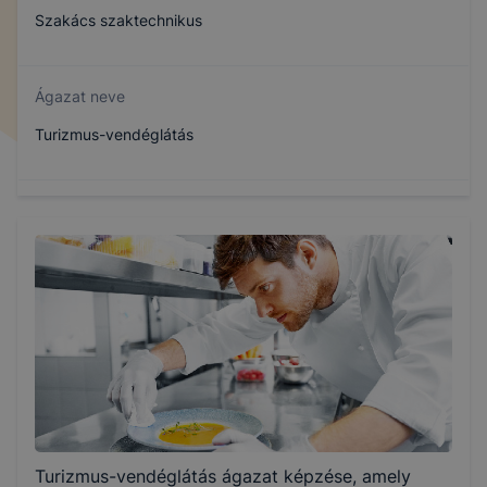
Szakács szaktechnikus
Ágazat neve
Turizmus-vendéglátás
Szakmajegyzék száma
510132306
Képzés időtartama
1 év
Választható szakmairányok:
Turizmus-vendéglátás ágazat képzése, amely
Nem válaszható