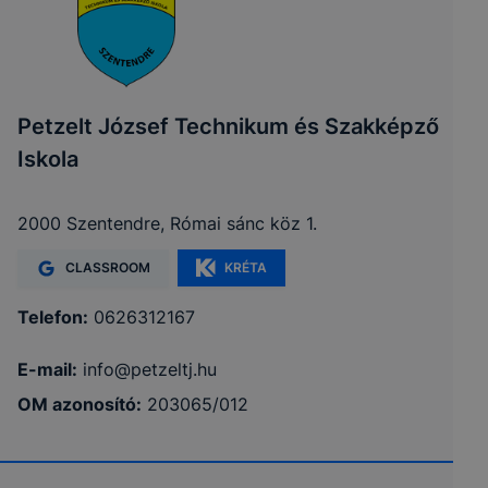
Petzelt József Technikum és Szakképző
Iskola
2000 Szentendre, Római sánc köz 1.
CLASSROOM
KRÉTA
Telefon:
0626312167
E-mail:
info@petzeltj.hu
OM azonosító:
203065/012