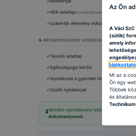
Adókártya
Az Ön ad
NEK adatlap
Kormányhivatalban igényelhető –
Szakértői vélemény másolata
Ha rendelkezik
A Váci SzC
(sütik) fo
📝 BEIRATKOZÁSHOZ SZÜKSÉGES NYOMTATVÁN
amely info
lehetősége 
Tanulói adatlap
engedélyez
tájékoztat
Egészségügyi kérőív
Mi az a coo
Nyilatkozat a gyermek törvényes képvisel
Ön egy web
Többek közö
Szülői nyilatkozat
és általáno
Technikum 
Minden nyomtatvány letölthető honlapun
⬇️
információ 
dokumentumok
felméréséve
így megtudh
ismét meglá