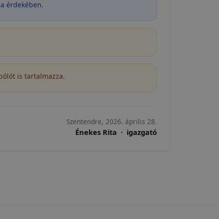
sa érdekében.
 a cookie-k
t
thatók.
tóságának és
mazásának
 nem
pólót is tartalmazza.
 a honlap a
Szentendre, 2026. április 28.
Énekes Rita · igazgató