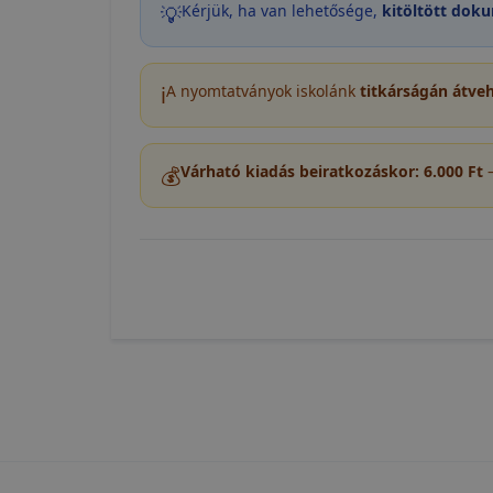
💡
Kérjük, ha van lehetősége,
kitöltött dok
tudja kika
beállításán
automatikus
ℹ️
A nyomtatványok iskolánk
titkárságán átve
Felhívjuk f
folyamatai
megakadályo
💰
Várható kiadás beiratkozáskor: 6.000 Ft
–
lesznek kép
tervezettől