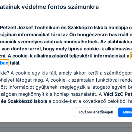
atainak védelme fontos számunkra
 diákigazolványhoz szükséges
 vele és még nem adta le
 Petzelt József Technikum és Szakképző Iskola honlapja 
rmájában információkat tárol az Ön böngészésre használt 
YOK
rmációk személyes adatnak minősülhetnek. Az alábbiakb
van dönteni arról, hogy mely típusú cookie-k alkalmazásá
ni. A cookie-k alkalmazásáról teljeskörű információkat a
óban
talál.
kie? A cookie egy kis fájl, amely akkor kerül a számítógép
etéről
helyet látogat meg. A cookie-k számtalan funkcióval rend
tt információt gyűjtenek, megjegyzik a látogató egyéni beá
sságban megkönnyítik a honlap használatát. A
Váci SzC Pet
és Szakképző Iskola
a cookie-kat a következő célokból ha
król:
www.petzeltj.hu
→ Tanulóinknak → Letölthető dokumentum
gyűjtése azzal kapcsolatban, hogyan használja Ön a honla
További lehetőségek
Mind
l, hogy a honlap melyik részeit látogatja, vagy használja l
atjuk, hogyan biztosítsunk Önnek még jobb felhasználói é
togatja oldalunkat, honlap fejlesztése. Hogyan ellenőrizhe