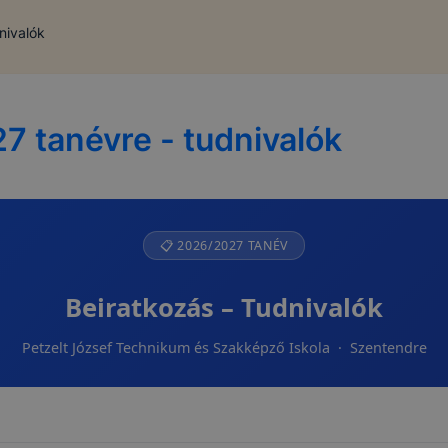
nivalók
7 tanévre - tudnivalók
📋 2026/2027 TANÉV
Beiratkozás – Tudnivalók
Petzelt József Technikum és Szakképző Iskola · Szentendre