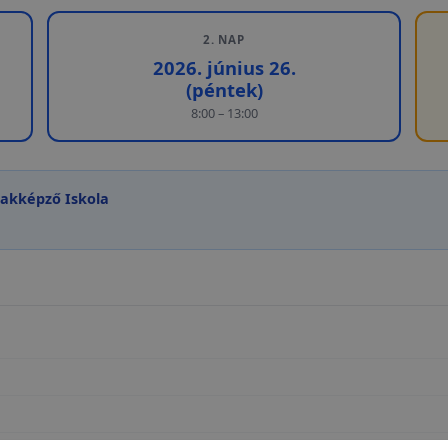
2. NAP
2026. június 26.
(péntek)
8:00 – 13:00
zakképző Iskola